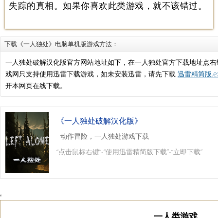
失踪的真相。如果你喜欢此类游戏，就不该错过。
下载《一人独处》电脑单机版游戏方法：
一人独处破解汉化版官方网站地址如下，在一人独处官方下载地址点右
戏网只支持使用迅雷下载游戏，如未安装迅雷，请先下载
迅雷精简版.e
开本网页在线下载。
《一人独处破解汉化版》
动作冒险，一人独处游戏下载
“点击鼠标右键”-“使用迅雷精简版下载”-“立即下载”
一人类游戏