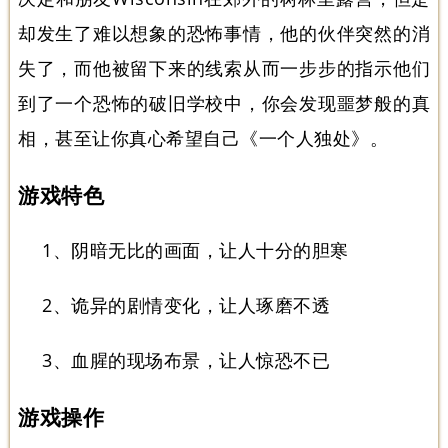
却发生了难以想象的恐怖事情，他的伙伴突然的消
失了，而他被留下来的线索从而一步步的指示他们
到了一个恐怖的破旧学校中，你会发现噩梦般的真
相，甚至让你真心希望自己《一个人独处》。
游戏特色
1、阴暗无比的画面，让人十分的胆寒
2、诡异的剧情变化，让人琢磨不透
3、血腥的现场布景，让人惊恐不已
游戏操作