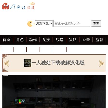
首页
角色
动作
竞技
战略
策略
经营
益智
冒险
棋牌
赛车
迷你
客户端
大全
一人独处下载破解汉化版