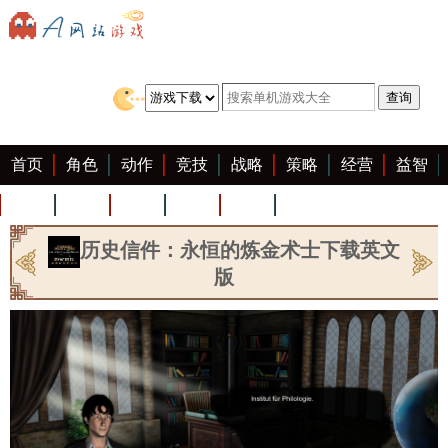
首页
角色
动作
竞技
战略
策略
经营
益智
冒险
棋牌
赛车
迷你
客户端
大全
历史信件：永恒的炼金术士下载英文
版