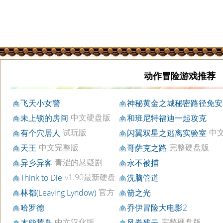
动作冒险游戏推荐
飞天小女警
神秘黄金之城秘密路径免安
中文硬盘版
未上锁的房间
和班尼特福迪一起攻克
试玩版
中
有个穴居人
闪翼双星之逃离实验室
中文完整版
完整硬盘版
天王
哥萨克之路
青涩的悬疑剧
异乡异客
永不被捕
v1.90最新硬盘
Think to Die
洗脑管道
版
官方
林都(Leaving Lyndow)
箭之光
简中版
哈罗德
乔伊冒险大电影2
中文汉化版
完整硬盘版
木柴荒岛
风卷残云