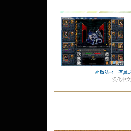
魔法书：有翼
汉化中文