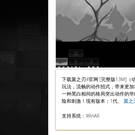
下载翼之刃4官网 [完整版13M
玩法，流畅的动作招式，带来更加
一种黑白相间的格局突出动作的华
险和刺激！现有版本：1代、
翼之
支持系统：WinAll