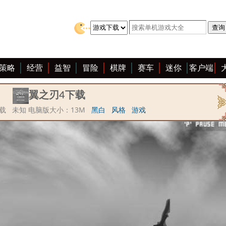
策略
经营
益智
冒险
棋牌
赛车
迷你
客户端
翼之刃4下载
载 未知 电脑版大小：13M
黑白
风格
游戏