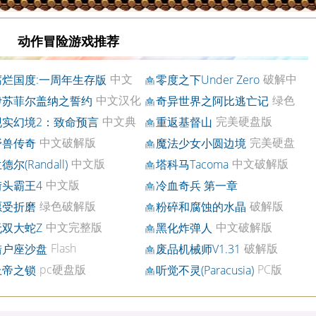
动作冒险游戏推荐
中文
破解中
腐烂国度:一周年生存版
零度之下Under Zero
盘版
文版
中文汉化
绿色
伊苏菲尔盖纳之誓约
奇异世界之阿比逃亡记
破解版
中文典
完美硬盘版
现实幻境2：致命预言
重返基督山
版
中文破解版
完美硬盘
野兽传奇
魔法少女小圆边境
版
中文版
中文破解版
德尔(Randall)
塔科马Tacoma
中文版
街头霸王4
冷血奇兵 第一章
绿色破解版
破解版
愿受折磨
粉碎和腐蚀的水晶
中文完整版
中文破解版
无双大蛇Z
黑化炸弹人
Flash
破解版
猎户座沙盘
废品机械师V1.31
pc硬盘版
PC版
上帝之锁
听觉不灵(Paracusia)