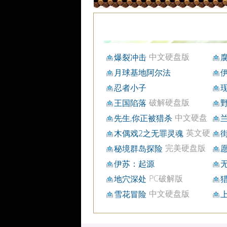
中文硬盘版
爆裂冲击
硬
月球基地阿尔法
版
忍者小子
藏
破解硬盘版
王国陷落
中文硬盘
先生,你正被猎杀
兰
版
英文硬
木偶戏2之无罪灵魂
盘版
完美硬盘版
秘境群岛探险
伊苏：起源
PC破解版
地穴深处
中文硬盘版
雪花冒险