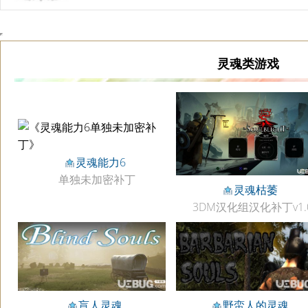
灵魂类游戏
灵魂能力6
单独未加密补丁
灵魂枯萎
3DM汉化组汉化补丁v1.
盲人灵魂
野蛮人的灵魂