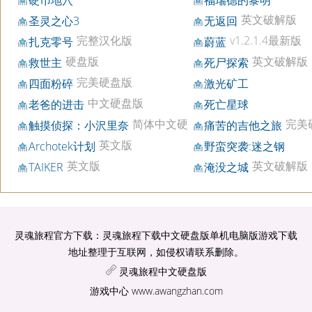
英文破解版
圣灵之心3
无返回
完整汉化版
v1.2.1.4最新版
扎克零号
蔚蓝
硬盘版
英文破解版
救世主
死尸探索
完美硬盘版
四面粉碎
激光矿工
中文硬盘版
老爸的进击
死亡星球
简体中文硬
完美
触摸侦探：小沢里奈
痛苦的吉他之旅
盘版
盘版
英文版
Archotek计划
野蛮突袭:迷之钢
英文版
英文破解版
TAIKER
淹没之城
灵魂旅程官方下载：灵魂旅程下载中文硬盘版单机电脑版游戏下载
地址整理于互联网，如侵权请联系删除。
灵魂旅程中文硬盘版
游戏中心
www.awangzhan.com