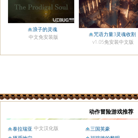
浪子的灵魂
咒语力量3灵魂收割
中文免安装版
v1.05免安装中文版
动作冒险游戏推荐
中文汉化版
泰拉瑞亚
三国英豪
硬币地穴
福瑞德的黎明