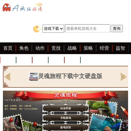
首页
角色
动作
竞技
战略
策略
经营
益智
冒险
棋牌
赛车
迷你
客户端
大全
灵魂旅程下载中文硬盘版