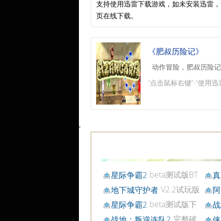
支持使用迅雷下载游戏，如未安装迅雷
页在线下载。
《肥叔历险记》
动作冒险，肥叔历险记
“点击鼠标右键”-“使用迅
beta测试版BT
星际争霸2
真
下载
戏B
V2.2试玩版
地下城守护者
阿
BT下载
beta测试版下
星际争霸2
战
载
文硬
完整破
战地：叛逆连队2
侠