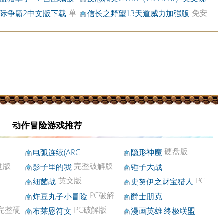
完整破解版BT下载
英文镜像版BT下载
像版BT下载
单
免安
际争霸2中文版下载
信长之野望13天道威力加强版
盘版V3 BT版下载
装硬盘版BT下载
动作冒险游戏推荐
硬盘版
电弧连续(ARC
隐形神魔
英文版
Continuum)
盘版
完整破解版
影子里的我
锤子大战
英文版
PC
细菌战
史努伊之财宝猎人
破解版
PC破解
炸豆丸子小冒险
爵士朋克
版
完整硬
PC破解版
布莱恩符文
漫画英雄:终极联盟