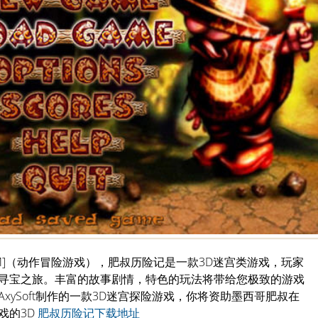
3M]（动作冒险游戏），肥叔历险记是一款3D迷宫类游戏，玩家
寻宝之旅。丰富的故事剧情，特色的玩法将带给您极致的游戏
xySoft制作的一款3D迷宫探险游戏，你将资助墨西哥肥叔在
戏的3D
肥叔历险记下载地址