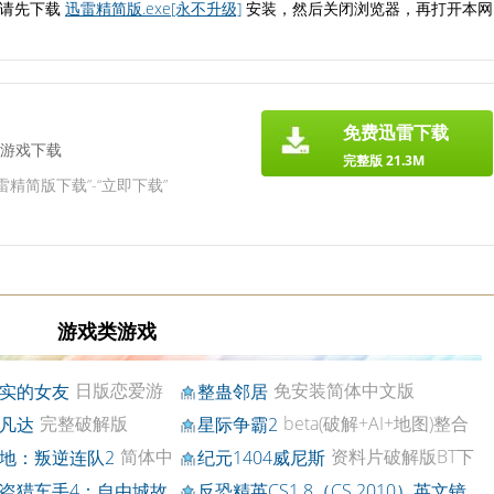
，请先下载
迅雷精简版.exe[永不升级]
安装，然后关闭浏览器，再打开本网
免费迅雷下载
游戏下载
完整版 21.3M
雷精简版下载”-“立即下载”
游戏类游戏
日版恋爱游
免安装简体中文版
实的女友
整蛊邻居
T下载
完整破解版
beta(破解+AI+地图)整合
凡达
星际争霸2
包
简体中
资料片破解版BT下
地：叛逆连队2
纪元1404威尼斯
盘版BT下载
载
盗猎车手4：自由城故
反恐精英CS1.8（CS 2010）英文镜