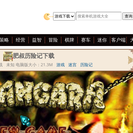
策略
经营
益智
冒险
棋牌
赛车
迷你
客户端
肥叔历险记下载
 未知 电脑版大小：21.3M
游戏
迷宫
历险记