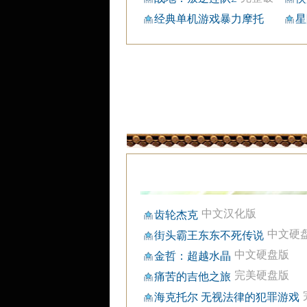
解版BT下载
事
经典单机游戏暴力摩托
星
经典单机游戏中文版
机硬
2004
中文汉化版
齿轮杰克
中文硬
街头霸王东东不死传说
中文硬盘版
金哲：超越水晶
完美硬盘版
痛苦的吉他之旅
海克托尔 无视法律的犯罪游戏