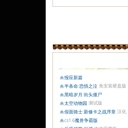
报应新篇
免安装硬盘版
半条命:恐惧之泣
黑暗岁月:街头僵尸
测试版
太空动物园
汉化
假面骑士:新修卡之战序章
完整版
cs1.6魔兽争霸版