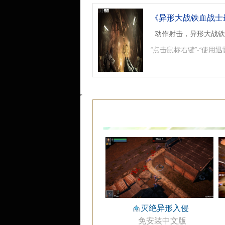
《异形大战铁血战士
动作射击，异形大战铁
“点击鼠标右键”-“使用迅
灭绝异形入侵
免安装中文版