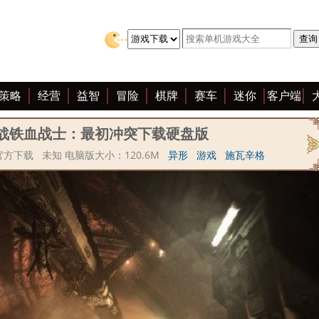
策略
经营
益智
冒险
棋牌
赛车
迷你
客户端
战铁血战士：最初冲突下载硬盘版
方下载 未知 电脑版大小：120.6M
异形
游戏
施瓦辛格