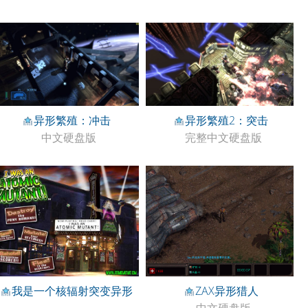
异形繁殖：冲击
异形繁殖2：突击
中文硬盘版
完整中文硬盘版
我是一个核辐射突变异形
ZAX异形猎人
中文硬盘版