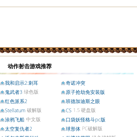
动作射击游戏推荐
我和启示2:刺耳
奇诺冲突
绿色版
鬼武者3
原子抢劫免安装版
红色派系2
班德加迪斯之眼
破解版
1.5 硬盘版
Stellatum
CS
中文版
涂鸦飞船
口袋妖怪格斗pc版
PC破解版
太空复仇者2
球形体