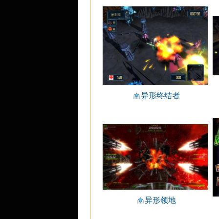
异形终结者
异形领地