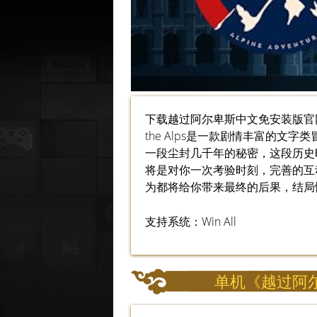
下载越过阿尔卑斯中文免安装版官网 [
the Alps是一款剧情丰富的
一段尘封几千年的秘密，这段历史
将是对你一次考验时刻，完善的互
为都将给你带来最终的后果，结局
支持系统：Win All
单机《越过阿