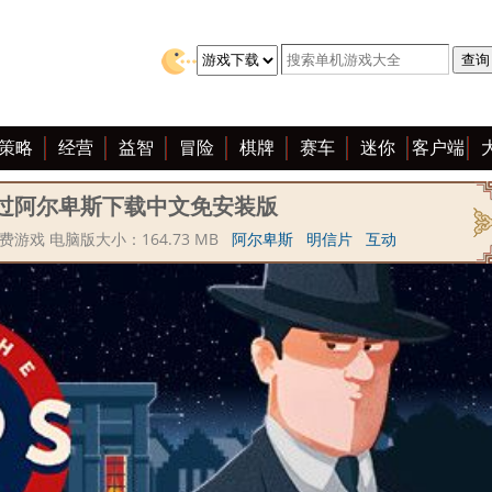
策略
经营
益智
冒险
棋牌
赛车
迷你
客户端
过阿尔卑斯下载中文免安装版
游戏 电脑版大小：164.73 MB
阿尔卑斯
明信片
互动