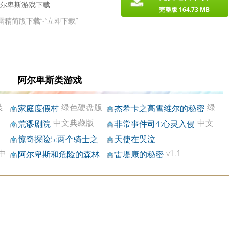
尔卑斯游戏下载
完整版 164.73 MB
雷精简版下载”-“立即下载”
阿尔卑斯类游戏
装
绿色硬盘版
绿
家庭度假村
杰希卡之高雪维尔的秘密
色硬盘版
中文典藏版
中文
荒谬剧院
非常事件司4:心灵入侵
典藏版
惊奇探险5:两个骑士之
天使在哭泣
谜
中
v1.1
阿尔卑斯和危险的森林
雷堤康的秘密
破解版