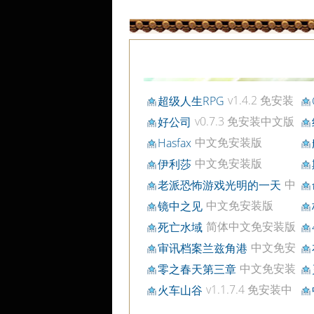
v1.4.2 免安装
超级人生RPG
中文版
v0.7.3 免安装中文版
好公司
文
中文免安装版
Hasfax
版
中文免安装版
伊利莎
免
中
老派恐怖游戏光明的一天
文免安装版
安
中文免安装版
镜中之见
安
简体中文免安装版
死亡水域
中文免安
审讯档案兰兹角港
装版
安
中文免安装
零之春天第三章
版
v1.1.7.4 免安装中
火车山谷
文32位版