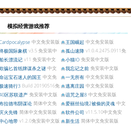
模拟经营游戏推荐
中文免安装版
中文免安装版
Cardpocalypse
王国崛起
v3.5 免安装中
v1.0.4.2475.0911免
终极国际象棋
孤山速降
版
安装中文版
v11 免安装中文
免安装中文版
船长漂流记
小猫IO
中文
免安装中文版
欺骗匕首纸牌谋杀之谜
我忘记之前
安装版
中文免
中文免安装版
命运宝石迷人的国王
一无所有
装版
Build 20190516免
中文免安装版
极速骑行3
逃离庄园
装中文版
免安装中文版
中文免安装版
40区苏联遗产
诅咒之屋8
简体中文免
中文
布拉德韦阴谋论
爱丽丝仙境2被偷的灵魂
装版
免安装版
简体中文免安装版
v11.5.10中文免安
灭火先锋
软件公司
装版
v1.2.0免安装中文版
简体中文免安装版
中心地带
新生活