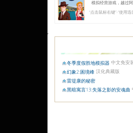
模拟经营游戏，越过阿
“点击鼠标右键”-“使用迅
中文免安
冬季度假胜地模拟器
版
汉化典藏版
幻象2:困境峰
雷堤康的秘密
黑暗寓言13:失落之影的安魂曲
文典藏版