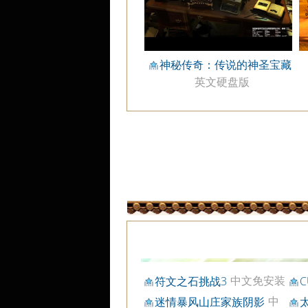
神秘传奇：传说的神圣宝藏
英文硬盘版
中文免安装
符文之石挑战3
C
版
中
迷情暴风山庄家族阴影