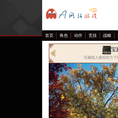
首页
角色
动作
竞技
战略
宝
宝藏猎人模拟官方下载