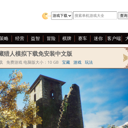
策略
经营
益智
冒险
棋牌
赛车
迷你
客户端
藏猎人模拟下载免安装中文版
 免费游戏 电脑版大小：10 GB
宝藏
游戏
玩法