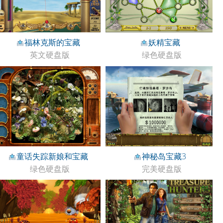
福林克斯的宝藏
妖精宝藏
英文硬盘版
绿色硬盘版
童话失踪新娘和宝藏
神秘岛宝藏3
绿色硬盘版
完美硬盘版