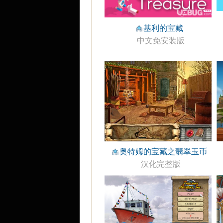
基利的宝藏
中文免安装版
奥特姆的宝藏之翡翠玉币
汉化完整版