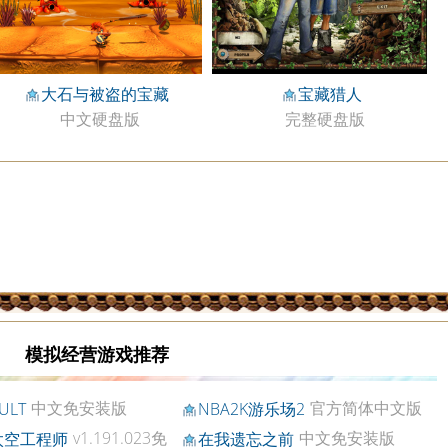
大石与被盗的宝藏
宝藏猎人
中文硬盘版
完整硬盘版
模拟经营游戏推荐
中文免安装版
官方简体中文版
ULT
NBA2K游乐场2
v1.191.023免
中文免安装版
太空工程师
在我遗忘之前