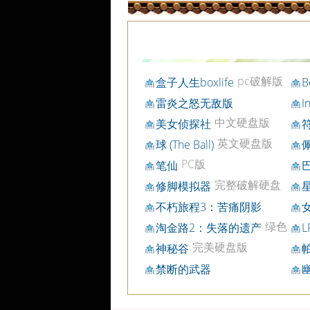
pc破解版
盒子人生boxlife
B
雷炎之怒无敌版
I
p
中文硬盘版
美女侦探社
英文硬盘版
球 (The Ball)
PC版
笔仙
完整破解硬盘
修脚模拟器
版
不朽旅程3：苦痛阴影
绿色
淘金路2：失落的遗产
L
破解版
完美硬盘版
神秘谷
禁断的武器