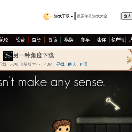
策略
经营
益智
冒险
棋牌
赛车
迷你
客户端
另一种角度下载
下载 未知 电脑版大小：40M
寻找
的人
但又